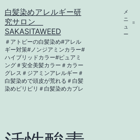
コ
白髪染めアレルギー研
メ
ン
ニ
究サロン
テ
ュ
SAKASITAWEED
ー
ン
＃アトピーの白髪染め#アレル
ツ
ギー対策#ノンジアミンカラー#
ハイブリッドカラー#ピュアミ
へ
ング＃安全美髪カラー＃カラー
ス
グレス＃ジアミンアレルギー＃
キ
白髪染めで頭皮が荒れる＃白髪
染めピリピリ＃白髪染めカブレ
ッ
プ