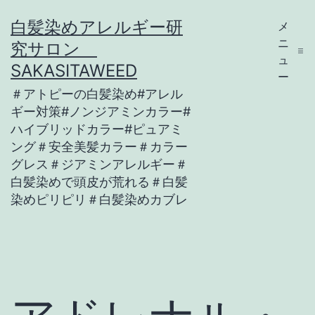
コ
白髪染めアレルギー研
メ
ン
ニ
究サロン
テ
ュ
SAKASITAWEED
ー
ン
＃アトピーの白髪染め#アレル
ツ
ギー対策#ノンジアミンカラー#
ハイブリッドカラー#ピュアミ
へ
ング＃安全美髪カラー＃カラー
ス
グレス＃ジアミンアレルギー＃
キ
白髪染めで頭皮が荒れる＃白髪
染めピリピリ＃白髪染めカブレ
ッ
プ