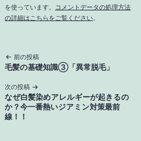
を使っています。
コメントデータの処理方法
の詳細はこちらをご覧ください
。
投
前の投稿
毛髪の基礎知識③「異常脱毛」
稿
ナ
次の投稿
なぜ白髪染めアレルギーが起きるの
ビ
か？今一番熱いジアミン対策最前
ゲ
線！！
ー