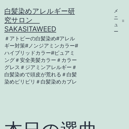
コ
白髪染めアレルギー研
メ
ン
ニ
究サロン
テ
ュ
SAKASITAWEED
ー
ン
＃アトピーの白髪染め#アレル
ツ
ギー対策#ノンジアミンカラー#
ハイブリッドカラー#ピュアミ
へ
ング＃安全美髪カラー＃カラー
ス
グレス＃ジアミンアレルギー＃
キ
白髪染めで頭皮が荒れる＃白髪
染めピリピリ＃白髪染めカブレ
ッ
プ