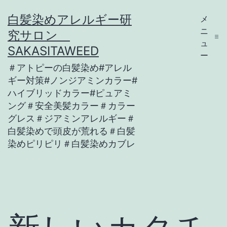
コ
白髪染めアレルギー研
メ
ン
ニ
究サロン
テ
ュ
SAKASITAWEED
ー
ン
＃アトピーの白髪染め#アレル
ツ
ギー対策#ノンジアミンカラー#
ハイブリッドカラー#ピュアミ
へ
ング＃安全美髪カラー＃カラー
ス
グレス＃ジアミンアレルギー＃
キ
白髪染めで頭皮が荒れる＃白髪
染めピリピリ＃白髪染めカブレ
ッ
プ