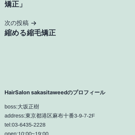
稿
矯正」
ナ
次の投稿
ビ
縮める縮毛矯正
ゲ
ー
シ
ョ
HairSalon sakasitaweedのプロフィール
ン
boss:大坂正樹
address:東京都港区麻布十番3-9-7-2F
tel:03-6435-2228
open:10:00~19:00