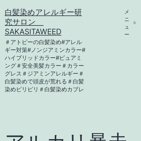
コ
白髪染めアレルギー研
メ
ン
ニ
究サロン
テ
ュ
SAKASITAWEED
ー
ン
＃アトピーの白髪染め#アレル
ツ
ギー対策#ノンジアミンカラー#
ハイブリッドカラー#ピュアミ
へ
ング＃安全美髪カラー＃カラー
ス
グレス＃ジアミンアレルギー＃
キ
白髪染めで頭皮が荒れる＃白髪
染めピリピリ＃白髪染めカブレ
ッ
プ