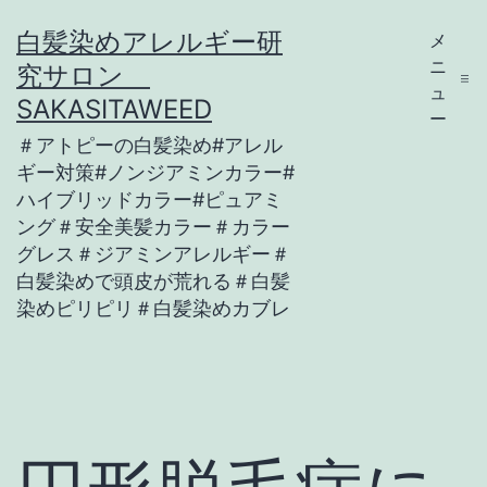
コ
白髪染めアレルギー研
メ
ン
ニ
究サロン
テ
ュ
SAKASITAWEED
ー
ン
＃アトピーの白髪染め#アレル
ツ
ギー対策#ノンジアミンカラー#
ハイブリッドカラー#ピュアミ
へ
ング＃安全美髪カラー＃カラー
ス
グレス＃ジアミンアレルギー＃
キ
白髪染めで頭皮が荒れる＃白髪
染めピリピリ＃白髪染めカブレ
ッ
プ