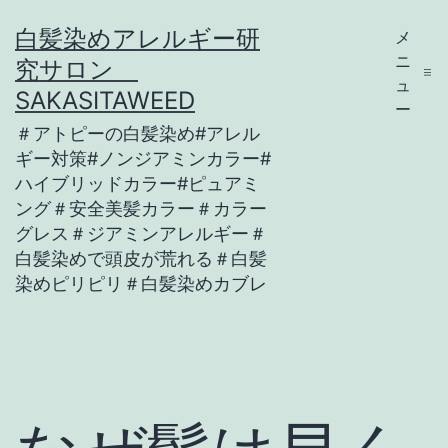
コ
白髪染めアレルギー研
メ
ン
ニ
究サロン
テ
ュ
SAKASITAWEED
ー
ン
＃アトピーの白髪染め#アレル
ツ
ギー対策#ノンジアミンカラー#
ハイブリッドカラー#ピュアミ
へ
ング＃安全美髪カラー＃カラー
ス
グレス＃ジアミンアレルギー＃
キ
白髪染めで頭皮が荒れる＃白髪
染めピリピリ＃白髪染めカブレ
ッ
プ