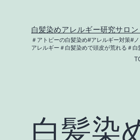
コ
ン
テ
白髪染めアレルギー研究サロン SA
ン
＃アトピーの白髪染め#アレルギー対策#
ツ
アレルギー＃白髪染めで頭皮が荒れる＃白
へ
T
ス
キ
ッ
プ
白髪染