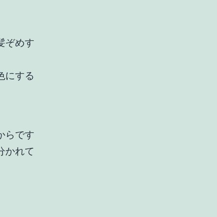
髪ぞめす
色にする
からです
分かれて