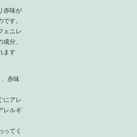
り赤味が
のです。
フェニレ
の成分、
れます
り、赤味
ぐにアレ
アレルギ
わってく