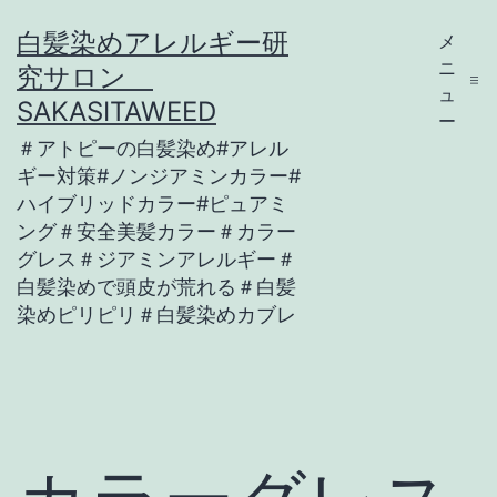
コ
白髪染めアレルギー研
メ
ン
ニ
究サロン
テ
ュ
SAKASITAWEED
ー
ン
＃アトピーの白髪染め#アレル
ツ
ギー対策#ノンジアミンカラー#
ハイブリッドカラー#ピュアミ
へ
ング＃安全美髪カラー＃カラー
ス
グレス＃ジアミンアレルギー＃
キ
白髪染めで頭皮が荒れる＃白髪
染めピリピリ＃白髪染めカブレ
ッ
プ