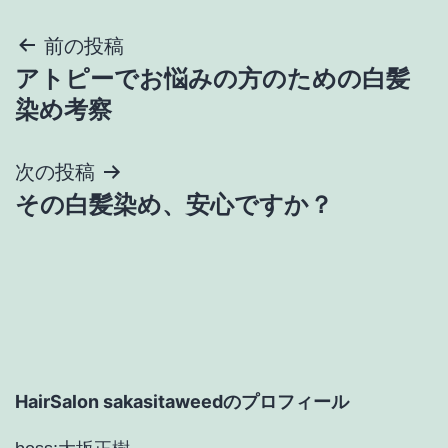
投
前の投稿
アトピーでお悩みの方のための白髪
稿
染め考察
ナ
次の投稿
ビ
その白髪染め、安心ですか？
ゲ
ー
シ
ョ
HairSalon sakasitaweedのプロフィール
ン