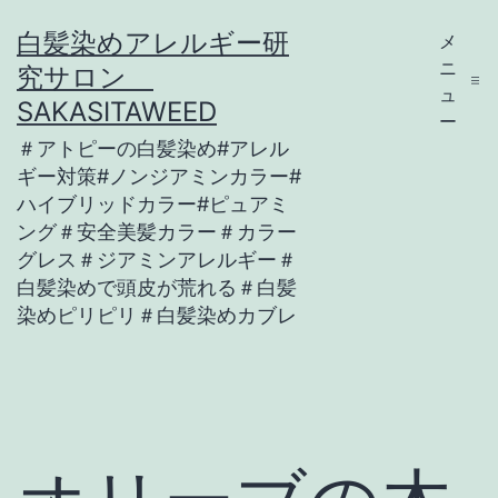
コ
白髪染めアレルギー研
メ
ン
ニ
究サロン
テ
ュ
SAKASITAWEED
ー
ン
＃アトピーの白髪染め#アレル
ツ
ギー対策#ノンジアミンカラー#
ハイブリッドカラー#ピュアミ
へ
ング＃安全美髪カラー＃カラー
ス
グレス＃ジアミンアレルギー＃
キ
白髪染めで頭皮が荒れる＃白髪
染めピリピリ＃白髪染めカブレ
ッ
プ