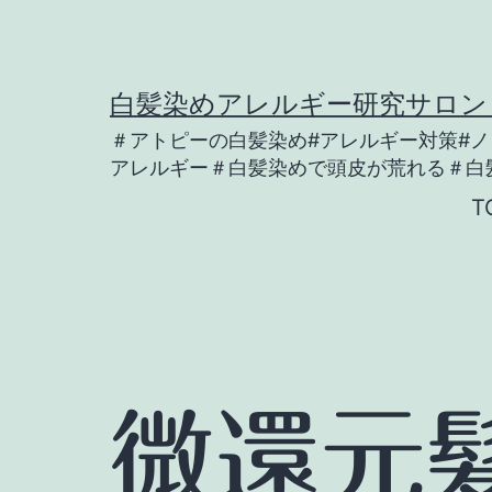
コ
ン
テ
白髪染めアレルギー研究サロン SA
ン
＃アトピーの白髪染め#アレルギー対策#
ツ
アレルギー＃白髪染めで頭皮が荒れる＃白
へ
T
ス
キ
ッ
プ
微還元