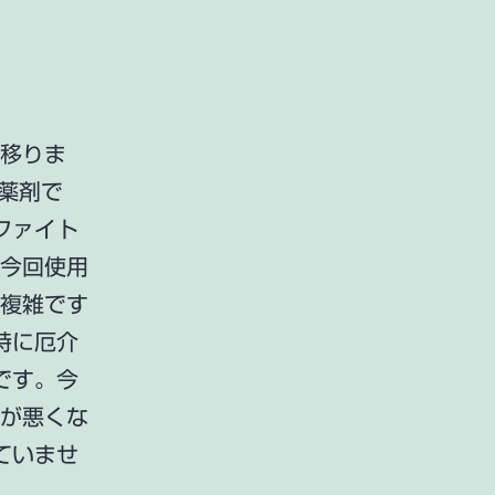
に移りま
た薬剤で
ファイト
、今回使用
は複雑です
時に厄介
です。今
分が悪くな
ていませ